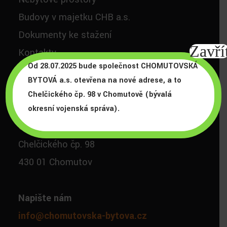
Budovy v majetku CHB a.s.
Dokumenty ke stažení
Zavří
Kontakty
Od 28.07.2025 bude společnost CHOMUTOVSKÁ
BYTOVÁ a.s. otevřena na nové adrese, a to
Chelčického čp. 98 v Chomutově (bývalá
VSTUP PRO ČLENY
okresní vojenská správa).
CHOMUTOVSKÁ BYTOVÁ a.s.
Chelčického čp. 98
430 01 Chomutov
Napište nám
info@chomutovska-bytova.cz